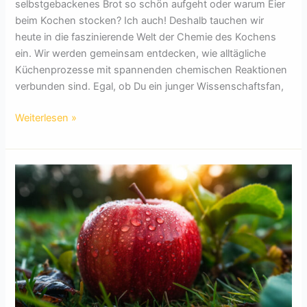
selbstgebackenes Brot so schön aufgeht oder warum Eier
beim Kochen stocken? Ich auch! Deshalb tauchen wir
heute in die faszinierende Welt der Chemie des Kochens
ein. Wir werden gemeinsam entdecken, wie alltägliche
Küchenprozesse mit spannenden chemischen Reaktionen
verbunden sind. Egal, ob Du ein junger Wissenschaftsfan,
Die
Weiterlesen »
Chemie
des
Kochens:
Warum
Brot
aufgeht
und
Eier
stocken