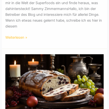
mir in die Welt der Superfoods ein und finde heraus, was
dahintersteckt! Sammy ZimmermannsHallo, ich bin der
Betreiber des Blog und interessiere mich für allerlei Dinge.
Wenn ich etwas neues gelernt habe, schreibe ich es hier in
diesem
Superfoods:
Weiterlesen »
Was
steckt
wirklich
dahinter?