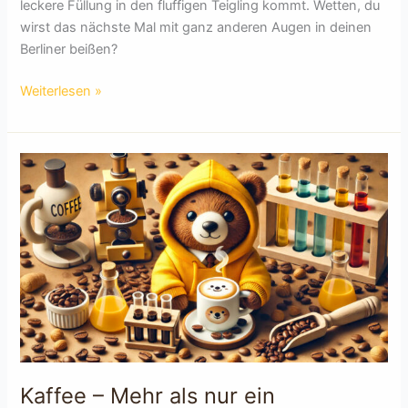
leckere Füllung in den fluffigen Teigling kommt. Wetten, du
wirst das nächste Mal mit ganz anderen Augen in deinen
Berliner beißen?
Wie
Weiterlesen »
kommt
die
Marmlade
in
den
Berliner
Kaffee – Mehr als nur ein