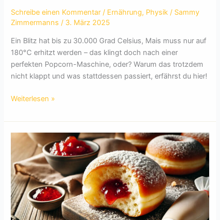
Schreibe einen Kommentar
/
Ernährung
,
Physik
/
Sammy
Zimmermanns
/
3. März 2025
Ein Blitz hat bis zu 30.000 Grad Celsius, Mais muss nur auf
180°C erhitzt werden – das klingt doch nach einer
perfekten Popcorn-Maschine, oder? Warum das trotzdem
nicht klappt und was stattdessen passiert, erfährst du hier!
Warum
Weiterlesen »
kein
Popcorn
entsteht,
wenn
ein
Blitz
ins
Maisfeld
einschlägt