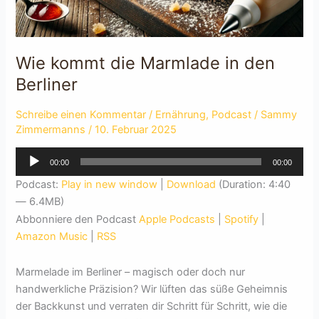
Wie kommt die Marmlade in den
Berliner
Schreibe einen Kommentar
/
Ernährung
,
Podcast
/
Sammy
Zimmermanns
/
10. Februar 2025
Audio-
00:00
00:00
Player
Podcast:
Play in new window
|
Download
(Duration: 4:40
— 6.4MB)
Abbonniere den Podcast
Apple Podcasts
|
Spotify
|
Amazon Music
|
RSS
Marmelade im Berliner – magisch oder doch nur
handwerkliche Präzision? Wir lüften das süße Geheimnis
der Backkunst und verraten dir Schritt für Schritt, wie die