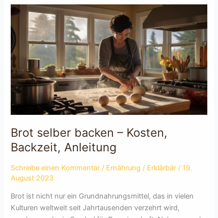
des
Dresdner
Stollens:
Alles,
was
du
wissen
musst!
Brot selber backen – Kosten,
Backzeit, Anleitung
Schreibe einen Kommentar
/
Ernährung
/
Erklärbär
/
19.
August 2023
Brot ist nicht nur ein Grundnahrungsmittel, das in vielen
Kulturen weltweit seit Jahrtausenden verzehrt wird,