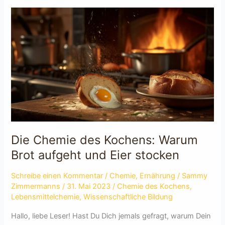
Ernährung:
Wie
Lebensmittel
unsere
Gesundheit
beeinflussen
Die Chemie des Kochens: Warum
Brot aufgeht und Eier stocken
Schreibe einen Kommentar
/
Chemie
,
Ernährung
/
Sammy
Zimmermanns
/
31. Mai 2023
/
Chemie des Kochens
,
Lebensmittelchemie
,
Wissenschaftliche Bildung
Hallo, liebe Leser! Hast Du Dich jemals gefragt, warum Dein