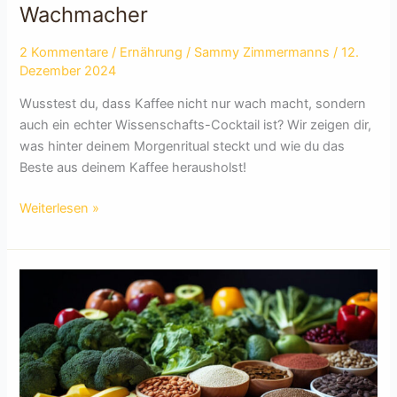
Wachmacher
2 Kommentare
/
Ernährung
/
Sammy Zimmermanns
/
12.
Dezember 2024
Wusstest du, dass Kaffee nicht nur wach macht, sondern
auch ein echter Wissenschafts-Cocktail ist? Wir zeigen dir,
was hinter deinem Morgenritual steckt und wie du das
Beste aus deinem Kaffee herausholst!
Kaffee
Weiterlesen »
–
Mehr
als
nur
ein
Wachmacher