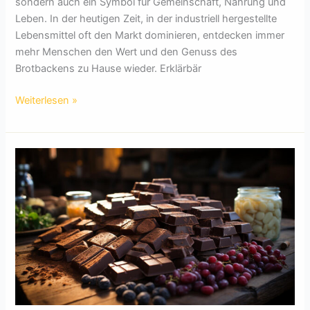
sondern auch ein Symbol für Gemeinschaft, Nahrung und
Leben. In der heutigen Zeit, in der industriell hergestellte
Lebensmittel oft den Markt dominieren, entdecken immer
mehr Menschen den Wert und den Genuss des
Brotbackens zu Hause wieder. Erklärbär
Brot
Weiterlesen »
selber
backen
–
Kosten,
Backzeit,
Anleitung