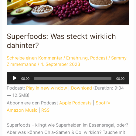
Superfoods: Was steckt wirklich
dahinter?
Schreibe einen Kommentar
/
Ernährung
,
Podcast
/
Sammy
Zimmermanns
/
4. September 2023
Audio-
00:00
00:00
Player
Podcast:
Play in new window
|
Download
(Duration: 9:04
— 12.5MB)
Abbonniere den Podcast
Apple Podcasts
|
Spotify
|
Amazon Music
|
RSS
Superfoods – klingt wie Superhelden im Essensregal, oder?
Aber was können Chia-Samen & Co. wirklich? Tauche mit