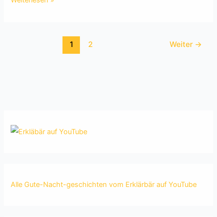
Weiterlesen »
und
Gesundheit:
Wie
1
2
Weiter
→
beeinflusst
unsere
Nahrung
unser
Wohlbefinden?
Alle Gute-Nacht-geschichten vom Erklärbär auf YouTube