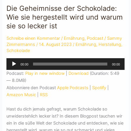
Die Geheimnisse der Schokolade:
Wie sie hergestellt wird und warum
sie so lecker ist
Schreibe einen Kommentar
/
Ernährung
,
Podcast
/
Sammy
Zimmermanns
/
14. August 2023
/
Ernährung
,
Herstellung
,
Schokolade
Audio-
00:00
00:00
Player
Podcast:
Play in new window
|
Download
(Duration: 5:49
— 8.0MB)
Abbonniere den Podcast
Apple Podcasts
|
Spotify
|
Amazon Music
|
RSS
Hast du dich jemals gefragt, warum Schokolade so
unwiderstehlich lecker ist? In diesem Blogpost tauchen wir
ein in die süße Welt der Schokolade und entdecken, wie sie
hergestellt wird, warum sie so gut schmeckt und vieles