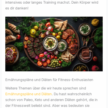
intensives oder langes Training machst. Dein Körper wird
es dir danken!
Ernährungspläne und Diäten für Fitness-Enthusiasten
Weitere Themen über die wir heute sprechen sind
Ernährungspläne und Diäten
. Du hast wahrscheinlich
schon von Paleo, Keto und anderen Diäten gehört, die in
der Fitnesswelt beliebt sind. Aber was bedeuten sie