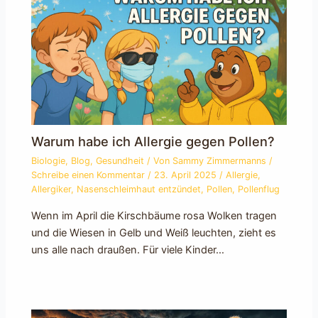
Warum habe ich Allergie gegen Pollen?
Biologie
,
Blog
,
Gesundheit
/ Von
Sammy Zimmermanns
/
Schreibe einen Kommentar
/
23. April 2025
/
Allergie
,
Allergiker
,
Nasenschleimhaut entzündet
,
Pollen
,
Pollenflug
Wenn im April die Kirschbäume rosa Wolken tragen
und die Wiesen in Gelb und Weiß leuchten, zieht es
uns alle nach draußen. Für viele Kinder…