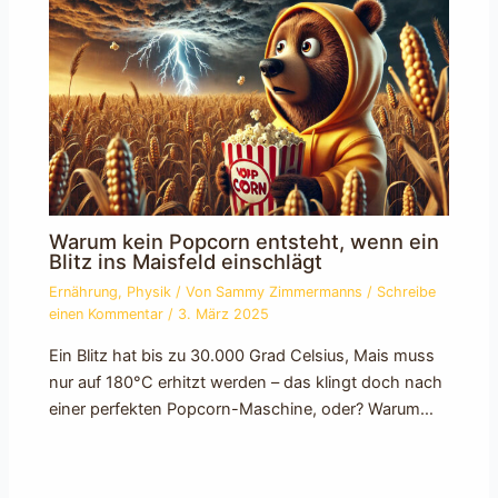
Warum kein Popcorn entsteht, wenn ein
Blitz ins Maisfeld einschlägt
Ernährung
,
Physik
/ Von
Sammy Zimmermanns
/
Schreibe
einen Kommentar
/
3. März 2025
Ein Blitz hat bis zu 30.000 Grad Celsius, Mais muss
nur auf 180°C erhitzt werden – das klingt doch nach
einer perfekten Popcorn-Maschine, oder? Warum…