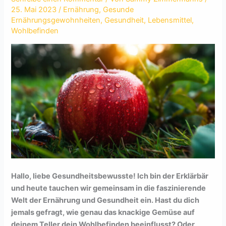
25. Mai 2023
/
Ernährung
,
Gesunde
Ernährungsgewohnheiten
,
Gesundheit
,
Lebensmittel
,
Wohlbefinden
Hallo, liebe Gesundheitsbewusste! Ich bin der Erklärbär
und heute tauchen wir gemeinsam in die faszinierende
Welt der Ernährung und Gesundheit ein. Hast du dich
jemals gefragt, wie genau das knackige Gemüse auf
deinem Teller dein Wohlbefinden beeinflusst? Oder