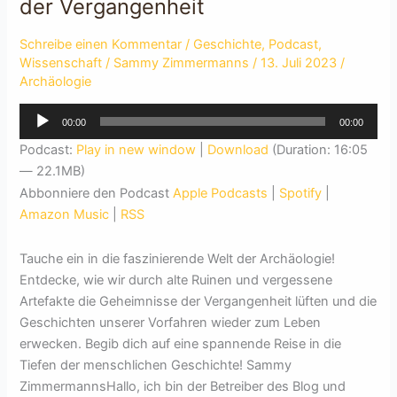
der Vergangenheit
Schreibe einen Kommentar
/
Geschichte
,
Podcast
,
Wissenschaft
/
Sammy Zimmermanns
/
13. Juli 2023
/
Archäologie
Audio-
00:00
00:00
Player
Podcast:
Play in new window
|
Download
(Duration: 16:05
— 22.1MB)
Abbonniere den Podcast
Apple Podcasts
|
Spotify
|
Amazon Music
|
RSS
Tauche ein in die faszinierende Welt der Archäologie!
Entdecke, wie wir durch alte Ruinen und vergessene
Artefakte die Geheimnisse der Vergangenheit lüften und die
Geschichten unserer Vorfahren wieder zum Leben
erwecken. Begib dich auf eine spannende Reise in die
Tiefen der menschlichen Geschichte! Sammy
ZimmermannsHallo, ich bin der Betreiber des Blog und