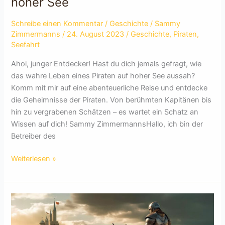
hoher See
Schreibe einen Kommentar
/
Geschichte
/
Sammy
Zimmermanns
/
24. August 2023
/
Geschichte
,
Piraten
,
Seefahrt
Ahoi, junger Entdecker! Hast du dich jemals gefragt, wie
das wahre Leben eines Piraten auf hoher See aussah?
Komm mit mir auf eine abenteuerliche Reise und entdecke
die Geheimnisse der Piraten. Von berühmten Kapitänen bis
hin zu vergrabenen Schätzen – es wartet ein Schatz an
Wissen auf dich! Sammy ZimmermannsHallo, ich bin der
Betreiber des
Piraten:
Weiterlesen »
Das
wahre
Leben
auf
hoher