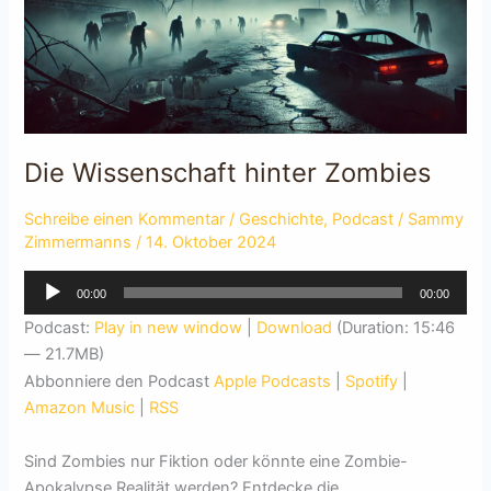
Die Wissenschaft hinter Zombies
Schreibe einen Kommentar
/
Geschichte
,
Podcast
/
Sammy
Zimmermanns
/
14. Oktober 2024
Audio-
00:00
00:00
Player
Podcast:
Play in new window
|
Download
(Duration: 15:46
— 21.7MB)
Abbonniere den Podcast
Apple Podcasts
|
Spotify
|
Amazon Music
|
RSS
Sind Zombies nur Fiktion oder könnte eine Zombie-
Apokalypse Realität werden? Entdecke die