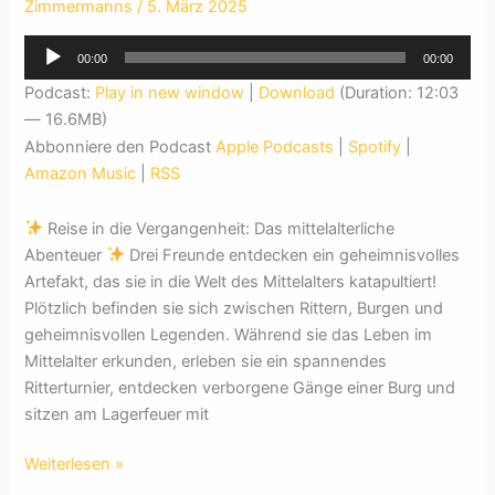
Zimmermanns
/
5. März 2025
Audio-
00:00
00:00
Player
Podcast:
Play in new window
|
Download
(Duration: 12:03
— 16.6MB)
Abbonniere den Podcast
Apple Podcasts
|
Spotify
|
Amazon Music
|
RSS
Reise in die Vergangenheit: Das mittelalterliche
Abenteuer
Drei Freunde entdecken ein geheimnisvolles
Artefakt, das sie in die Welt des Mittelalters katapultiert!
Plötzlich befinden sie sich zwischen Rittern, Burgen und
geheimnisvollen Legenden. Während sie das Leben im
Mittelalter erkunden, erleben sie ein spannendes
Ritterturnier, entdecken verborgene Gänge einer Burg und
sitzen am Lagerfeuer mit
Reise
Weiterlesen »
in