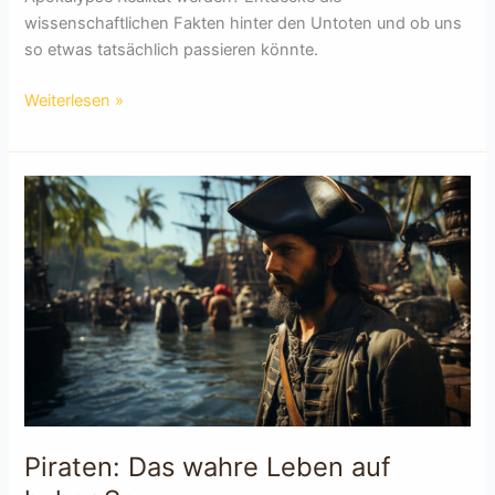
wissenschaftlichen Fakten hinter den Untoten und ob uns
so etwas tatsächlich passieren könnte.
Die
Weiterlesen »
Wissenschaft
hinter
Zombies
Piraten: Das wahre Leben auf