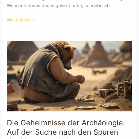
Wenn ich etwas neues gelernt habe, schreibe ich
Die
Weiterlesen »
Geheimnisse
der
Pyramiden:
Wie
sie
gebaut
wurden
und
was
sie
bedeuten
Die Geheimnisse der Archäologie:
Auf der Suche nach den Spuren