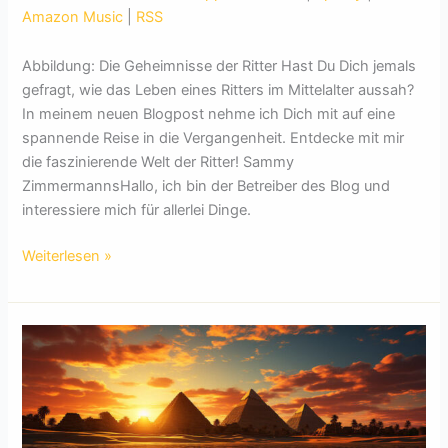
Amazon Music
|
RSS
Abbildung: Die Geheimnisse der Ritter Hast Du Dich jemals
gefragt, wie das Leben eines Ritters im Mittelalter aussah?
In meinem neuen Blogpost nehme ich Dich mit auf eine
spannende Reise in die Vergangenheit. Entdecke mit mir
die faszinierende Welt der Ritter! Sammy
ZimmermannsHallo, ich bin der Betreiber des Blog und
interessiere mich für allerlei Dinge.
Die
Weiterlesen »
Geheimnisse
der
Ritter:
Leben
und
Kämpfen
im
Mittelalter