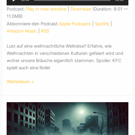
Player
Podcast:
Play in new window
|
Download
(Duration: 8:01 —
11.0MB)
Abbonniere den Podcast
Apple Podcasts
|
Spotify
|
Amazon Music
|
RSS
Lust auf eine weihnachtliche Weltreise? Erfahre, wie
Weihnachten in verschiedenen Kulturen gefeiert wird und
woher unsere Bräuche eigentlich stammen. Spoiler: KFC
spielt auch eine Rolle!
Die
Weiterlesen »
Geschichte
von
Weihnachten:
Ursprung
und
Traditionen
weltweit