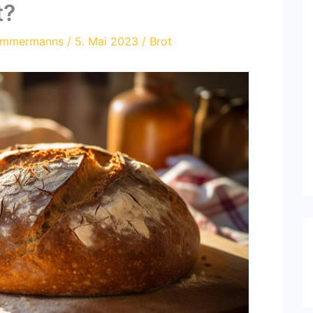
t?
immermanns
/
5. Mai 2023
/
Brot