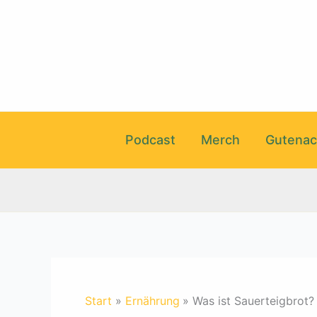
Zum
Inhalt
springen
Podcast
Merch
Gutenac
Start
Ernährung
Was ist Sauerteigbrot?