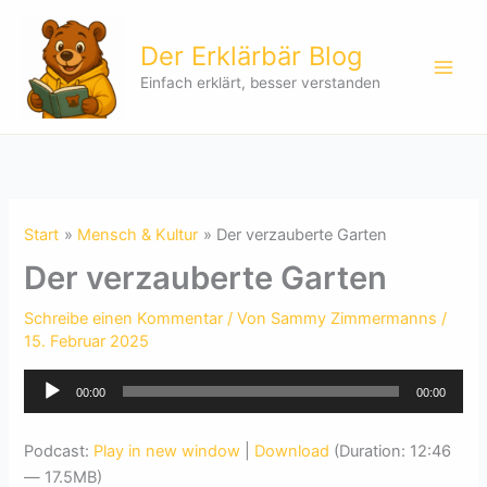
Zum
Inhalt
Der Erklärbär Blog
springen
Einfach erklärt, besser verstanden
Start
Mensch & Kultur
Der verzauberte Garten
Der verzauberte Garten
Schreibe einen Kommentar
/ Von
Sammy Zimmermanns
/
15. Februar 2025
Audio-
00:00
00:00
Player
Podcast:
Play in new window
|
Download
(Duration: 12:46
— 17.5MB)