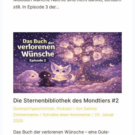
still. In Episode 3 der…
Die Sternenbibliothek des Mondtiers #2
Gutenachtgeschichten
,
Podcast
/ Von
Sammy
Zimmermanns
/
Schreibe einen Kommentar
/
20. Januar
2026
Das Buch der verlorenen Wünsche – eine Gute-