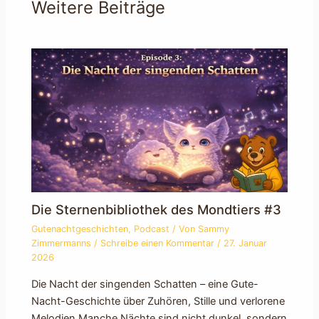
Weitere Beiträge
Die Sternenbibliothek des Mondtiers #3
Gutenachtgeschichten
,
Podcast
/ Von
Sammy
Zimmermanns
/
Schreibe einen Kommentar
/
27. Januar
2026
Die Nacht der singenden Schatten – eine Gute-
Nacht-Geschichte über Zuhören, Stille und verlorene
Melodien Manche Nächte sind nicht dunkel, sondern