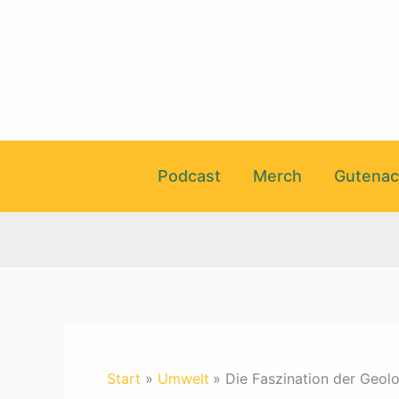
Zum
Inhalt
springen
Podcast
Merch
Gutenac
Start
Umwelt
Die Faszination der Geolo