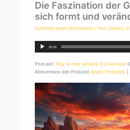
Die Faszination der G
sich formt und verän
Schreibe einen Kommentar
/ Von
Sammy Z
Audio-
00:00
Player
Podcast:
Play in new window
|
Download
(
Abbonniere den Podcast
Apple Podcasts
|