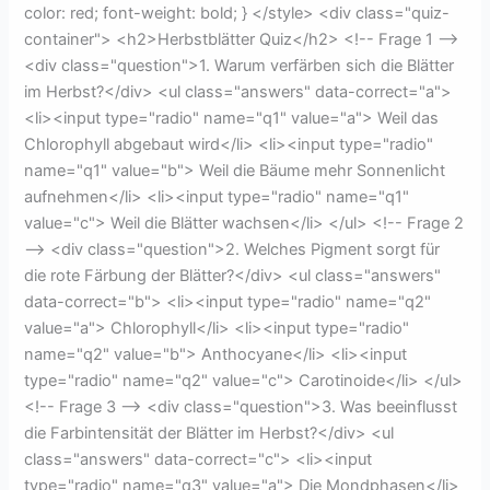
color: red; font-weight: bold; } </style> <div class="quiz-
container"> <h2>Herbstblätter Quiz</h2> <!-- Frage 1 -->
<div class="question">1. Warum verfärben sich die Blätter
im Herbst?</div> <ul class="answers" data-correct="a">
<li><input type="radio" name="q1" value="a"> Weil das
Chlorophyll abgebaut wird</li> <li><input type="radio"
name="q1" value="b"> Weil die Bäume mehr Sonnenlicht
aufnehmen</li> <li><input type="radio" name="q1"
value="c"> Weil die Blätter wachsen</li> </ul> <!-- Frage 2
--> <div class="question">2. Welches Pigment sorgt für
die rote Färbung der Blätter?</div> <ul class="answers"
data-correct="b"> <li><input type="radio" name="q2"
value="a"> Chlorophyll</li> <li><input type="radio"
name="q2" value="b"> Anthocyane</li> <li><input
type="radio" name="q2" value="c"> Carotinoide</li> </ul>
<!-- Frage 3 --> <div class="question">3. Was beeinflusst
die Farbintensität der Blätter im Herbst?</div> <ul
class="answers" data-correct="c"> <li><input
type="radio" name="q3" value="a"> Die Mondphasen</li>