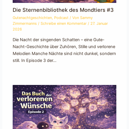
Die Sternenbibliothek des Mondtiers #3
Gutenachtgeschichten
,
Podcast
/ Von
Sammy
Zimmermanns
/
Schreibe einen Kommentar
/
27. Januar
2026
Die Nacht der singenden Schatten – eine Gute-
Nacht-Geschichte über Zuhören, Stille und verlorene
Melodien Manche Nächte sind nicht dunkel, sondern
still. In Episode 3 der…