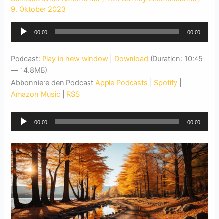
9. Oktober 2023
Audio-
00:00
00:00
Player
Podcast:
Play in new window
|
Download
(Duration: 10:45
— 14.8MB)
Abbonniere den Podcast
Apple Podcasts
|
Spotify
|
Amazon Music
|
RSS
Audio-
00:00
00:00
Player