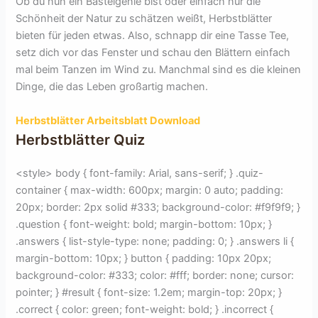
Ob du nun ein Bastelgenie bist oder einfach nur die
Schönheit der Natur zu schätzen weißt, Herbstblätter
bieten für jeden etwas. Also, schnapp dir eine Tasse Tee,
setz dich vor das Fenster und schau den Blättern einfach
mal beim Tanzen im Wind zu. Manchmal sind es die kleinen
Dinge, die das Leben großartig machen.
Herbstblätter Arbeitsblatt Download
Herbstblätter Quiz
<style> body { font-family: Arial, sans-serif; } .quiz-
container { max-width: 600px; margin: 0 auto; padding:
20px; border: 2px solid #333; background-color: #f9f9f9; }
.question { font-weight: bold; margin-bottom: 10px; }
.answers { list-style-type: none; padding: 0; } .answers li {
margin-bottom: 10px; } button { padding: 10px 20px;
background-color: #333; color: #fff; border: none; cursor:
pointer; } #result { font-size: 1.2em; margin-top: 20px; }
.correct { color: green; font-weight: bold; } .incorrect {