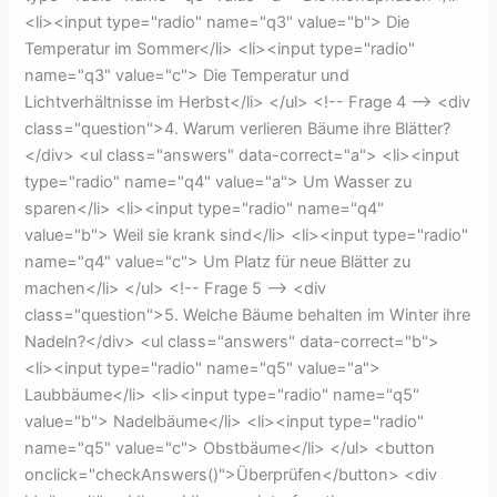
<li><input type="radio" name="q3" value="b"> Die
Temperatur im Sommer</li> <li><input type="radio"
name="q3" value="c"> Die Temperatur und
Lichtverhältnisse im Herbst</li> </ul> <!-- Frage 4 --> <div
class="question">4. Warum verlieren Bäume ihre Blätter?
</div> <ul class="answers" data-correct="a"> <li><input
type="radio" name="q4" value="a"> Um Wasser zu
sparen</li> <li><input type="radio" name="q4"
value="b"> Weil sie krank sind</li> <li><input type="radio"
name="q4" value="c"> Um Platz für neue Blätter zu
machen</li> </ul> <!-- Frage 5 --> <div
class="question">5. Welche Bäume behalten im Winter ihre
Nadeln?</div> <ul class="answers" data-correct="b">
<li><input type="radio" name="q5" value="a">
Laubbäume</li> <li><input type="radio" name="q5"
value="b"> Nadelbäume</li> <li><input type="radio"
name="q5" value="c"> Obstbäume</li> </ul> <button
onclick="checkAnswers()">Überprüfen</button> <div