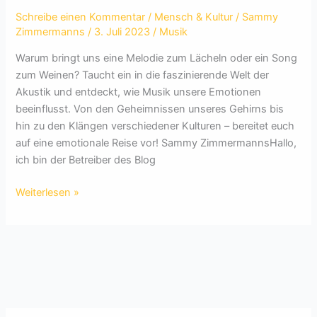
Schreibe einen Kommentar
/
Mensch & Kultur
/
Sammy
Zimmermanns
/
3. Juli 2023
/
Musik
Warum bringt uns eine Melodie zum Lächeln oder ein Song
zum Weinen? Taucht ein in die faszinierende Welt der
Akustik und entdeckt, wie Musik unsere Emotionen
beeinflusst. Von den Geheimnissen unseres Gehirns bis
hin zu den Klängen verschiedener Kulturen – bereitet euch
auf eine emotionale Reise vor! Sammy ZimmermannsHallo,
ich bin der Betreiber des Blog
Die
Weiterlesen »
Geheimnisse
der
Akustik:
Wie
Musik
unsere
Emotionen