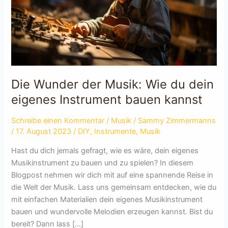
Die Wunder der Musik: Wie du dein
eigenes Instrument bauen kannst
Schreibe einen Kommentar
/
Musik
/
Sammy Zimmermanns
/
17. August 2023
/
DIY
,
Instrumente
,
Musik
Hast du dich jemals gefragt, wie es wäre, dein eigenes
Musikinstrument zu bauen und zu spielen? In diesem
Blogpost nehmen wir dich mit auf eine spannende Reise in
die Welt der Musik. Lass uns gemeinsam entdecken, wie du
mit einfachen Materialien dein eigenes Musikinstrument
bauen und wundervolle Melodien erzeugen kannst. Bist du
bereit? Dann lass […]