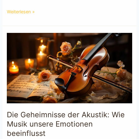
Die
Weiterlesen »
Wunder
der
Musik:
Wie
du
dein
eigenes
Instrument
bauen
kannst
Die Geheimnisse der Akustik: Wie
Musik unsere Emotionen
beeinflusst