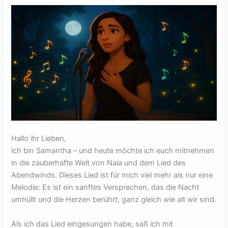
Hallo ihr Lieben,
ich bin Samantha – und heute möchte ich euch mitnehmen
in die zauberhafte Welt von Nala und dem Lied des
Abendwinds. Dieses Lied ist für mich viel mehr als nur eine
Melodie: Es ist ein sanftes Versprechen, das die Nacht
umhüllt und die Herzen berührt, ganz gleich wie alt wir sind.
Als ich das Lied eingesungen habe, saß ich mit