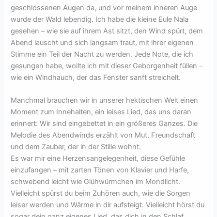
geschlossenen Augen da, und vor meinem inneren Auge
wurde der Wald lebendig. Ich habe die kleine Eule Nala
gesehen – wie sie auf ihrem Ast sitzt, den Wind spürt, dem
Abend lauscht und sich langsam traut, mit ihrer eigenen
Stimme ein Teil der Nacht zu werden. Jede Note, die ich
gesungen habe, wollte ich mit dieser Geborgenheit füllen –
wie ein Windhauch, der das Fenster sanft streichelt.
Manchmal brauchen wir in unserer hektischen Welt einen
Moment zum Innehalten, ein leises Lied, das uns daran
erinnert: Wir sind eingebettet in ein größeres Ganzes. Die
Melodie des Abendwinds erzählt von Mut, Freundschaft
und dem Zauber, der in der Stille wohnt.
Es war mir eine Herzensangelegenheit, diese Gefühle
einzufangen – mit zarten Tönen von Klavier und Harfe,
schwebend leicht wie Glühwürmchen im Mondlicht.
Vielleicht spürst du beim Zuhören auch, wie die Sorgen
leiser werden und Wärme in dir aufsteigt. Vielleicht hörst du
sogar dein ganz eigenes Lied, das dich in den Schlaf