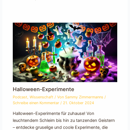
Halloween-Experimente
Podcast
,
Wissenschaft
/ Von
Sammy Zimmermanns
/
Schreibe einen Kommentar
/
21. Oktober 2024
Halloween-Experimente für zuhause! Von
leuchtendem Schleim bis hin zu tanzenden Geistern
– entdecke gruselige und coole Experimente, die