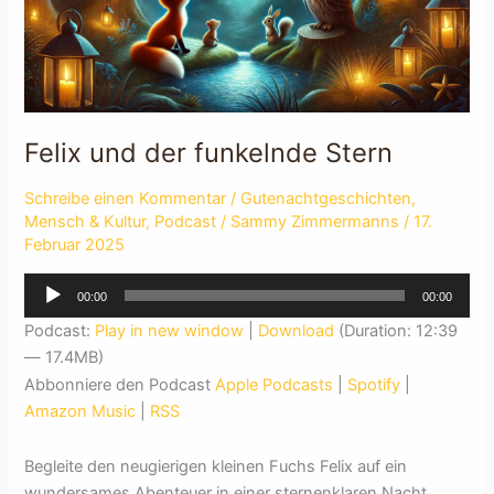
Felix und der funkelnde Stern
Schreibe einen Kommentar
/
Gutenachtgeschichten
,
Mensch & Kultur
,
Podcast
/
Sammy Zimmermanns
/
17.
Februar 2025
Audio-
00:00
00:00
Player
Podcast:
Play in new window
|
Download
(Duration: 12:39
— 17.4MB)
Abbonniere den Podcast
Apple Podcasts
|
Spotify
|
Amazon Music
|
RSS
Begleite den neugierigen kleinen Fuchs Felix auf ein
wundersames Abenteuer in einer sternenklaren Nacht.