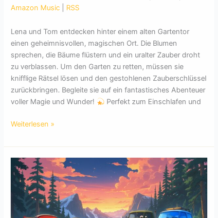
Amazon Music
|
RSS
Lena und Tom entdecken hinter einem alten Gartentor
einen geheimnisvollen, magischen Ort. Die Blumen
sprechen, die Bäume flüstern und ein uralter Zauber droht
zu verblassen. Um den Garten zu retten, müssen sie
knifflige Rätsel lösen und den gestohlenen Zauberschlüssel
zurückbringen. Begleite sie auf ein fantastisches Abenteuer
voller Magie und Wunder!
Perfekt zum Einschlafen und
Der
Weiterlesen »
verzauberte
Garten