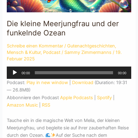
Die kleine Meerjungfrau und der
funkelnde Ozean
Schreibe einen Kommentar
/
Gutenachtgeschichten
,
Mensch & Kultur
,
Podcast
/
Sammy Zimmermanns
/
19.
Februar 2025
Audio-
00:00
00:00
Player
Podcast:
Play in new window
|
Download
(Duration: 19:31
— 26.8MB)
Abbonniere den Podcast
Apple Podcasts
|
Spotify
|
Amazon Music
|
RSS
Tauche ein in die magische Welt von Melia, der kleinen
Meerjungfrau, und begleite sie auf ihrer zauberhaften Reise
durch den Ozean.
Auf der Suche nach dem