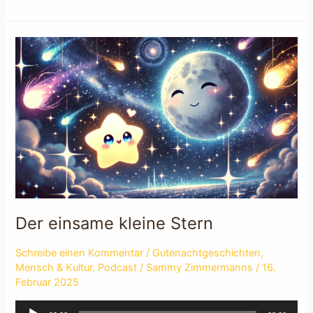
entstehen
Zahnlöcher?
Der einsame kleine Stern
Schreibe einen Kommentar
/
Gutenachtgeschichten
,
Mensch & Kultur
,
Podcast
/
Sammy Zimmermanns
/
16.
Februar 2025
Audio-