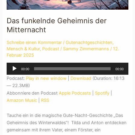
Das funkelnde Geheimnis der
Mitternacht
Schreibe einen Kommentar
/
Gutenachtgeschichten
,
Mensch & Kultur
,
Podcast
/
Sammy Zimmermanns
/
12.
Februar 2025
Audio-
00:00
00:00
Player
Podcast:
Play in new window
|
Download
(Duration: 16:13
— 22.3MB)
Abbonniere den Podcast
Apple Podcasts
|
Spotify
|
Amazon Music
|
RSS
Tauche ein in die magische Gute-Nacht-Geschichte „Das
Geheimnis des Winterwaldes“! Tilda und Anton entdecken
gemeinsam mit ihrem Vater, einem Förster, ein