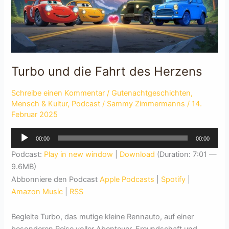
Turbo und die Fahrt des Herzens
Schreibe einen Kommentar
/
Gutenachtgeschichten
,
Mensch & Kultur
,
Podcast
/
Sammy Zimmermanns
/
14.
Februar 2025
Audio-
00:00
00:00
Player
Podcast:
Play in new window
|
Download
(Duration: 7:01 —
9.6MB)
Abbonniere den Podcast
Apple Podcasts
|
Spotify
|
Amazon Music
|
RSS
Begleite Turbo, das mutige kleine Rennauto, auf einer