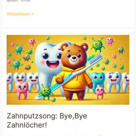
leisen Töne
Das
Weiterlesen »
Geheimnis
des
stillen
Baches
Zahnputzsong: Bye,Bye
Zahnlöcher!