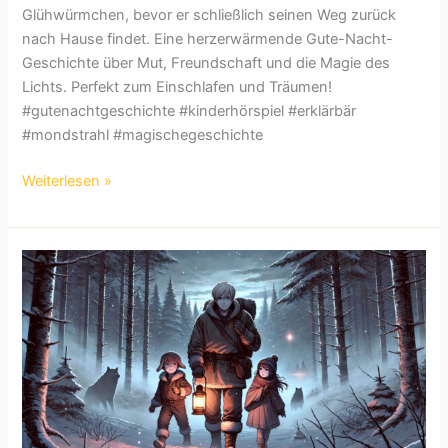
Glühwürmchen, bevor er schließlich seinen Weg zurück
nach Hause findet. Eine herzerwärmende Gute-Nacht-
Geschichte über Mut, Freundschaft und die Magie des
Lichts. Perfekt zum Einschlafen und Träumen!
#gutenachtgeschichte #kinderhörspiel #erklärbär
#mondstrahl #magischegeschichte
Die
Weiterlesen »
Abenteuer
des
kleinen
Mondstrahls