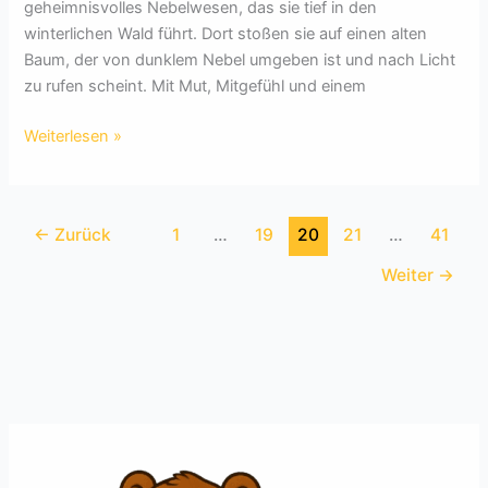
geheimnisvolles Nebelwesen, das sie tief in den
winterlichen Wald führt. Dort stoßen sie auf einen alten
Baum, der von dunklem Nebel umgeben ist und nach Licht
zu rufen scheint. Mit Mut, Mitgefühl und einem
Das
Weiterlesen »
funkelnde
Geheimnis
der
←
Zurück
1
…
19
20
21
…
41
Mitternacht
Weiter
→