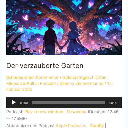
Der verzauberte Garten
Schreibe einen Kommentar
/
Gutenachtgeschichten
,
Mensch & Kultur
,
Podcast
/
Sammy Zimmermanns
/
15.
Februar 2025
Audio-
00:00
00:00
Player
Podcast:
Play in new window
|
Download
(Duration: 12:46
— 17.5MB)
Abbonniere den Podcast
Apple Podcasts
|
Spotify
|