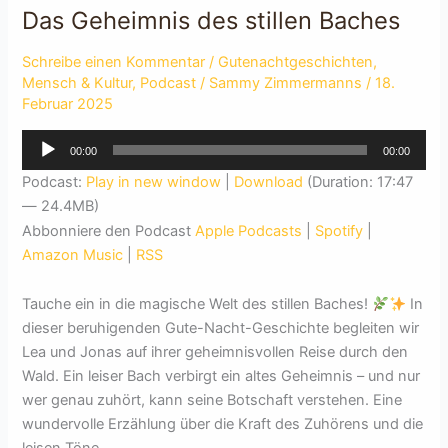
Das Geheimnis des stillen Baches
Schreibe einen Kommentar
/
Gutenachtgeschichten
,
Mensch & Kultur
,
Podcast
/
Sammy Zimmermanns
/
18.
Februar 2025
Audio-
00:00
00:00
Player
Podcast:
Play in new window
|
Download
(Duration: 17:47
— 24.4MB)
Abbonniere den Podcast
Apple Podcasts
|
Spotify
|
Amazon Music
|
RSS
Tauche ein in die magische Welt des stillen Baches!
In
dieser beruhigenden Gute-Nacht-Geschichte begleiten wir
Lea und Jonas auf ihrer geheimnisvollen Reise durch den
Wald. Ein leiser Bach verbirgt ein altes Geheimnis – und nur
wer genau zuhört, kann seine Botschaft verstehen. Eine
wundervolle Erzählung über die Kraft des Zuhörens und die