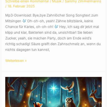
Schreibe einen Kommentar
/
Musik
/
Sammy Zimmermanns
/
18. Februar 2025
Mp3-Download: Bye,bye Zahnlöcher Song Songtext zum
Mitsingen
Oh-oh-oh, yeah! Zähne blitzblank, keine
Chance für Karies, oh-oh-oh!
Hey, ich sag dir jetzt mal
klipp und klar, Bakterien sind da, unsichtbar! Sie lieben
Zucker, yeah, sie machen Party, doch am Ende wird’s
richtig schadig! Säure greift den Zahnschmelz an, wenn du
nichts dagegen tun kannst,
Zahnputzsong:
Weiterlesen »
Bye,Bye
Zahnlöcher!