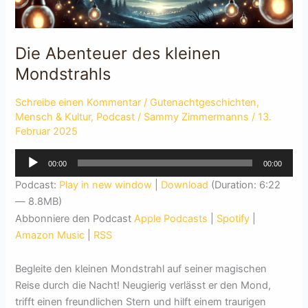
Die Abenteuer des kleinen
Mondstrahls
Schreibe einen Kommentar
/
Gutenachtgeschichten
,
Mensch & Kultur
,
Podcast
/
Sammy Zimmermanns
/
13.
Februar 2025
Audio-
00:00
00:00
Player
Podcast:
Play in new window
|
Download
(Duration: 6:22
— 8.8MB)
Abbonniere den Podcast
Apple Podcasts
|
Spotify
|
Amazon Music
|
RSS
Begleite den kleinen Mondstrahl auf seiner magischen
Reise durch die Nacht! Neugierig verlässt er den Mond,
trifft einen freundlichen Stern und hilft einem traurigen