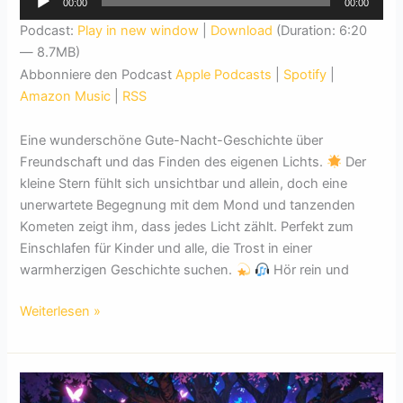
00:00
00:00
Player
Podcast:
Play in new window
|
Download
(Duration: 6:20
— 8.7MB)
Abbonniere den Podcast
Apple Podcasts
|
Spotify
|
Amazon Music
|
RSS
Eine wunderschöne Gute-Nacht-Geschichte über
Freundschaft und das Finden des eigenen Lichts.
Der
kleine Stern fühlt sich unsichtbar und allein, doch eine
unerwartete Begegnung mit dem Mond und tanzenden
Kometen zeigt ihm, dass jedes Licht zählt. Perfekt zum
Einschlafen für Kinder und alle, die Trost in einer
warmherzigen Geschichte suchen.
Hör rein und
Der
Weiterlesen »
einsame
kleine
Stern