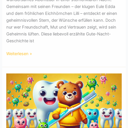
Gemeinsam mit seinen Freunden – der klugen Eule Edda
und dem fröhlichen Eichhörnchen Lilli – entdeckt er einen
geheimnisvollen Stern, der Wünsche erfüllen kann. Doch
nur wer Freundschaft, Mut und Vertrauen zeigt, wird sein
Geheimnis lüften. Diese liebevoll erzählte Gute-Nacht-
Geschichte ist
Felix
Weiterlesen »
und
der
funkelnde
Stern