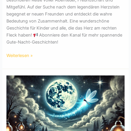
besonderen Reise voller Abenteuer, Freundschaft und
Mitgefühl. Auf der Suche nach dem legendären Herzstein
begegnet er neuen Freunden und entdeckt die wahre
Bedeutung von Zusammenhalt. Eine wunderschöne
Geschichte für Kinder und alle, die das Herz am rechten
Fleck haben!
Abonniere den Kanal für mehr spannende
Gute-Nacht-Geschichten!
Turbo
Weiterlesen »
und
die
Fahrt
des
Herzens