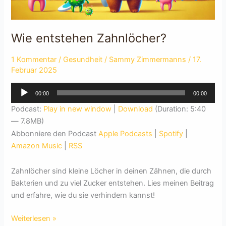
Wie entstehen Zahnlöcher?
1 Kommentar
/
Gesundheit
/
Sammy Zimmermanns
/
17.
Februar 2025
Audio-
00:00
00:00
Player
Podcast:
Play in new window
|
Download
(Duration: 5:40
— 7.8MB)
Abbonniere den Podcast
Apple Podcasts
|
Spotify
|
Amazon Music
|
RSS
Zahnlöcher sind kleine Löcher in deinen Zähnen, die durch
Bakterien und zu viel Zucker entstehen. Lies meinen Beitrag
und erfahre, wie du sie verhindern kannst!
Wie
Weiterlesen »