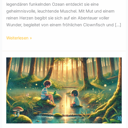
legendären funkelnden Ozean entdeckt sie eine
geheimnisvolle, leuchtende Muschel. Mit Mut und einem
reinen Herzen begibt sie sich auf ein Abenteuer voller
Wunder, begleitet von einem fröhlichen Clownfisch und […]
Die
Weiterlesen »
kleine
Meerjungfrau
und
der
funkelnde
Ozean