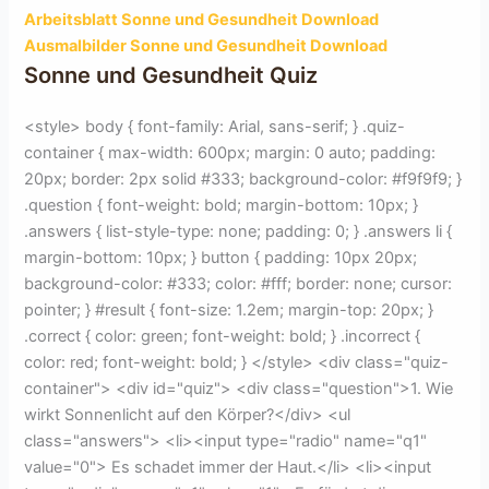
Arbeitsblatt Sonne und Gesundheit Download
Ausmalbilder Sonne und Gesundheit Download
Sonne und Gesundheit Quiz
<style> body { font-family: Arial, sans-serif; } .quiz-
container { max-width: 600px; margin: 0 auto; padding:
20px; border: 2px solid #333; background-color: #f9f9f9; }
.question { font-weight: bold; margin-bottom: 10px; }
.answers { list-style-type: none; padding: 0; } .answers li {
margin-bottom: 10px; } button { padding: 10px 20px;
background-color: #333; color: #fff; border: none; cursor:
pointer; } #result { font-size: 1.2em; margin-top: 20px; }
.correct { color: green; font-weight: bold; } .incorrect {
color: red; font-weight: bold; } </style> <div class="quiz-
container"> <div id="quiz"> <div class="question">1. Wie
wirkt Sonnenlicht auf den Körper?</div> <ul
class="answers"> <li><input type="radio" name="q1"
value="0"> Es schadet immer der Haut.</li> <li><input