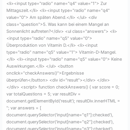
<li><input type="radio" name="q4" value="1"> Zur
Mittagszeit.</li> <li><input type="radio" name="q4"
value="0"> Am späten Abend.</li> </ul> <div
class="question">5. Was kann bei einem Mangel an
Sonnenlicht auftreten?</div> <ul class="answers"> <li>
<input type="radio" name="q5" value="0">
Überproduktion von Vitamin D.</li> <li><input
type="radio" name="q5" value="1"> Vitamin-D-Mangel.
</li> <li><input type="radio" name="q5" value="0"> Keine
Auswirkungen.</li> </ul> <button
onclick="checkAnswers()">Ergebnisse
überprüfen</button> <div id="result"></div> </div>
</div> <script> function checkAnswers() { var score = 0;
var totalQuestions = 5; var resultDiv =
document.getElementById('result'); resultDiv.innerHTML =
''; var answers = [
document.querySelector('input[name="q1"]:checked'),
document.querySelector('input[name="q2"]:checked'),
document.querySelector('input[name="q3"]:checked'),