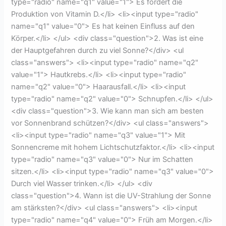
type="radio" name="q1" value="1"> Es fördert die
Produktion von Vitamin D.</li> <li><input type="radio"
name="q1" value="0"> Es hat keinen Einfluss auf den
Körper.</li> </ul> <div class="question">2. Was ist eine
der Hauptgefahren durch zu viel Sonne?</div> <ul
class="answers"> <li><input type="radio" name="q2"
value="1"> Hautkrebs.</li> <li><input type="radio"
name="q2" value="0"> Haarausfall.</li> <li><input
type="radio" name="q2" value="0"> Schnupfen.</li> </ul>
<div class="question">3. Wie kann man sich am besten
vor Sonnenbrand schützen?</div> <ul class="answers">
<li><input type="radio" name="q3" value="1"> Mit
Sonnencreme mit hohem Lichtschutzfaktor.</li> <li><input
type="radio" name="q3" value="0"> Nur im Schatten
sitzen.</li> <li><input type="radio" name="q3" value="0">
Durch viel Wasser trinken.</li> </ul> <div
class="question">4. Wann ist die UV-Strahlung der Sonne
am stärksten?</div> <ul class="answers"> <li><input
type="radio" name="q4" value="0"> Früh am Morgen.</li>