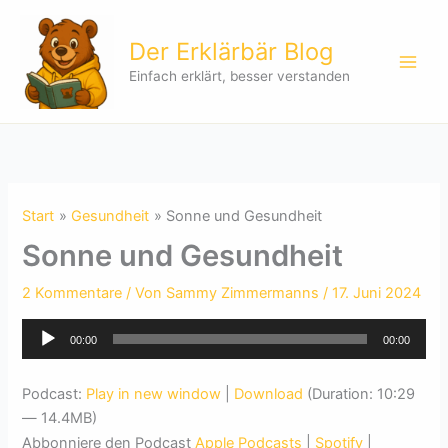
Zum
Inhalt
Der Erklärbär Blog
springen
Einfach erklärt, besser verstanden
Start
Gesundheit
Sonne und Gesundheit
Sonne und Gesundheit
2 Kommentare
/ Von
Sammy Zimmermanns
/
17. Juni 2024
Audio-
00:00
00:00
Player
Podcast:
Play in new window
|
Download
(Duration: 10:29
— 14.4MB)
Abbonniere den Podcast
Apple Podcasts
|
Spotify
|