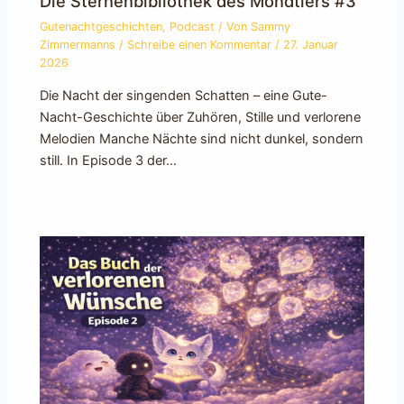
Die Sternenbibliothek des Mondtiers #3
Gutenachtgeschichten
,
Podcast
/ Von
Sammy
Zimmermanns
/
Schreibe einen Kommentar
/
27. Januar
2026
Die Nacht der singenden Schatten – eine Gute-
Nacht-Geschichte über Zuhören, Stille und verlorene
Melodien Manche Nächte sind nicht dunkel, sondern
still. In Episode 3 der…