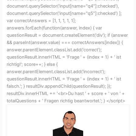
document.querySelector('input[name="q4"]:checked'),
document.querySelector('input[name="q5"]:checked') ];
var correctAnswers = [1, 1, 1, 1, 1];
answers.forEach(function(answer, index) { var
questionResult = document.createElement('div'); if (answer
&& parseInt(answer.value) === correctAnswers[index]) {
answer.parentElement.classList.add('correct');
questionResult.innerHTML = 'Frage ' + (index + 1) + ' ist
richtig!'; score++; } else {
answer.parentElement.classList.add('incorrect');
questionResult.innerHTML = 'Frage ' + (index + 1) + ' ist
falsch.'; } resultDiv.appendChild(questionResult); });
resultDiv.innerHTML += '<br>Du hast ' + score + ' von ' +
totalQuestions + ' Fragen richtig beantwortet.'; } </script>