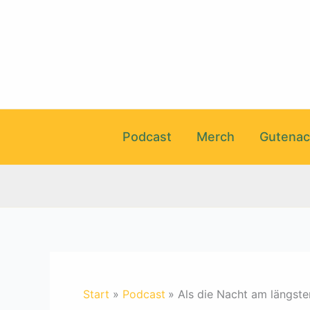
Zum
Inhalt
springen
Podcast
Merch
Gutenac
Start
Podcast
Als die Nacht am längst