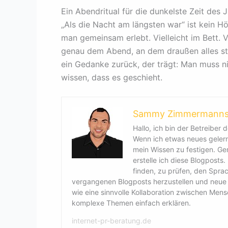
Ein Abendritual für die dunkelste Zeit des 
„Als die Nacht am längsten war“ ist kein Hö
man gemeinsam erlebt. Vielleicht im Bett. V
genau dem Abend, an dem draußen alles stil
ein Gedanke zurück, der trägt: Man muss nic
wissen, dass es geschieht.
Sammy Zimmermann
Hallo, ich bin der Betreiber d
Wenn ich etwas neues gelernt
mein Wissen zu festigen. G
erstelle ich diese Blogposts
finden, zu prüfen, den Spra
vergangenen Blogposts herzustellen und neue B
wie eine sinnvolle Kollaboration zwischen Men
komplexe Themen einfach erklären.
internet-pr-beratung.de