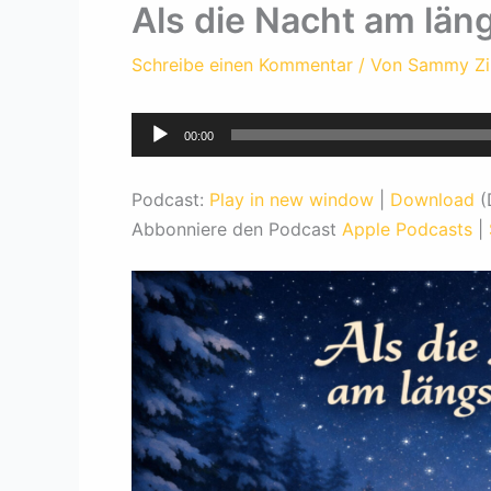
Als die Nacht am län
Schreibe einen Kommentar
/ Von
Sammy Z
Audio-
00:00
Player
Podcast:
Play in new window
|
Download
(
Abbonniere den Podcast
Apple Podcasts
|