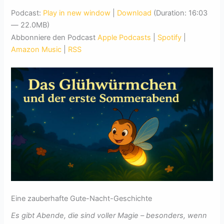
Podcast:
Play in new window
|
Download
(Duration: 16:03
— 22.0MB)
Abbonniere den Podcast
Apple Podcasts
|
Spotify
|
Amazon Music
|
RSS
Eine zauberhafte Gute-Nacht-Geschichte
Es gibt Abende, die sind voller Magie – besonders, wenn