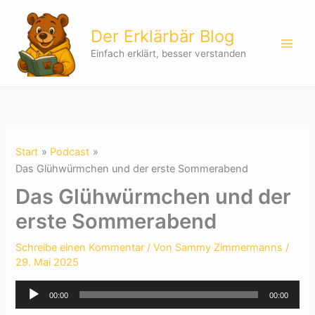
Zum
Inhalt
Der Erklärbär Blog
springen
Einfach erklärt, besser verstanden
Start
Podcast
Das Glühwürmchen und der erste Sommerabend
Das Glühwürmchen und der
erste Sommerabend
Schreibe einen Kommentar
/ Von
Sammy Zimmermanns
/
29. Mai 2025
Audio-
00:00
00:00
Player