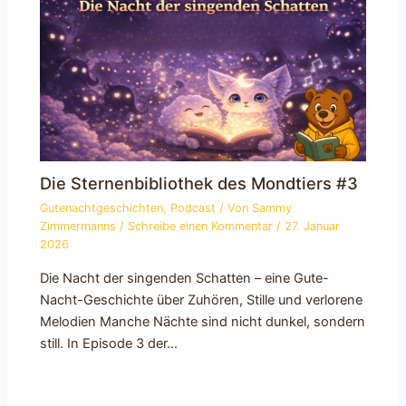
Die Sternenbibliothek des Mondtiers #3
Gutenachtgeschichten
,
Podcast
/ Von
Sammy
Zimmermanns
/
Schreibe einen Kommentar
/
27. Januar
2026
Die Nacht der singenden Schatten – eine Gute-
Nacht-Geschichte über Zuhören, Stille und verlorene
Melodien Manche Nächte sind nicht dunkel, sondern
still. In Episode 3 der…