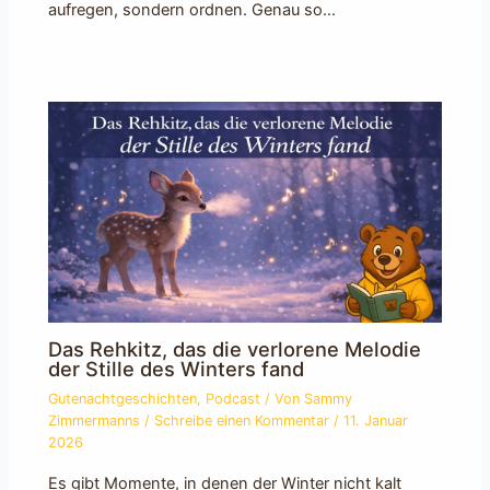
aufregen, sondern ordnen. Genau so…
Das Rehkitz, das die verlorene Melodie
der Stille des Winters fand
Gutenachtgeschichten
,
Podcast
/ Von
Sammy
Zimmermanns
/
Schreibe einen Kommentar
/
11. Januar
2026
Es gibt Momente, in denen der Winter nicht kalt