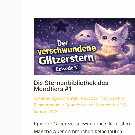
Die Sternenbibliothek des
Mondtiers #1
Gutenachtgeschichten
,
Podcast
/ Von
Sammy
Zimmermanns
/
Schreibe einen Kommentar
/
13.
Januar 2026
Episode 1: Der verschwundene Glitzerstern
Manche Abende brauchen keine lauten