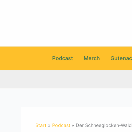
Zum
Inhalt
springen
Podcast
Merch
Gutenac
Start
Podcast
Der Schneeglocken-Wald