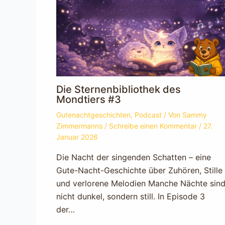
Die Sternenbibliothek des
Mondtiers #3
Gutenachtgeschichten
,
Podcast
/ Von
Sammy
Zimmermanns
/
Schreibe einen Kommentar
/
27.
Januar 2026
Die Nacht der singenden Schatten – eine
Gute-Nacht-Geschichte über Zuhören, Stille
und verlorene Melodien Manche Nächte sin
nicht dunkel, sondern still. In Episode 3
der…