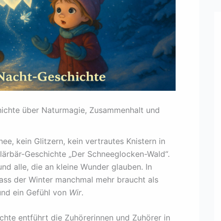
hichte über Naturmagie, Zusammenhalt und
ee, kein Glitzern, kein vertrautes Knistern in
klärbär-Geschichte „Der Schneeglocken-Wald“.
und alle, die an kleine Wunder glauben. In
dass der Winter manchmal mehr braucht als
 und ein Gefühl von
Wir
.
chte entführt die Zuhörerinnen und Zuhörer in