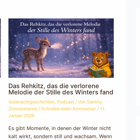
Das Rehkitz, das die verlorene
Melodie der Stille des Winters fand
Gutenachtgeschichten
,
Podcast
/ Von
Sammy
Zimmermanns
/
Schreibe einen Kommentar
/
11.
Januar 2026
Es gibt Momente, in denen der Winter nicht
kalt wirkt, sondern still und wachsam. Wenn