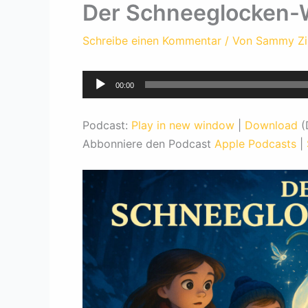
Der Schneeglocken-
Schreibe einen Kommentar
/ Von
Sammy Z
Audio-
00:00
Player
Podcast:
Play in new window
|
Download
(
Abbonniere den Podcast
Apple Podcasts
|