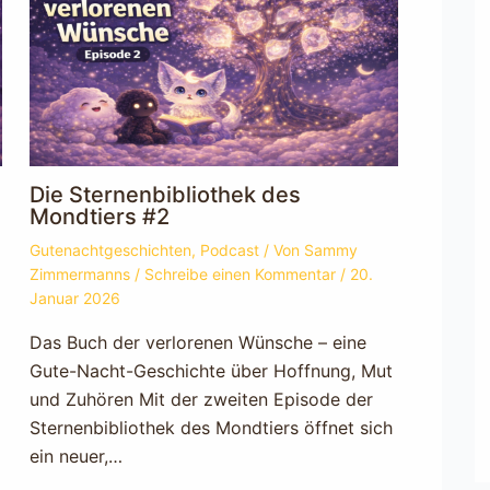
Die Sternenbibliothek des
Mondtiers #2
Gutenachtgeschichten
,
Podcast
/ Von
Sammy
Zimmermanns
/
Schreibe einen Kommentar
/
20.
Januar 2026
Das Buch der verlorenen Wünsche – eine
Gute-Nacht-Geschichte über Hoffnung, Mut
d
und Zuhören Mit der zweiten Episode der
Sternenbibliothek des Mondtiers öffnet sich
ein neuer,…