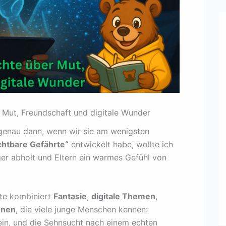
Mut, Freundschaft und digitale Wunder
genau dann, wenn wir sie am wenigsten
chtbare Gefährte“
entwickelt habe, wollte ich
ger abholt und Eltern ein warmes Gefühl von
te kombiniert
Fantasie
,
digitale Themen
,
onen
, die viele junge Menschen kennen:
ein, und die Sehnsucht nach einem echten