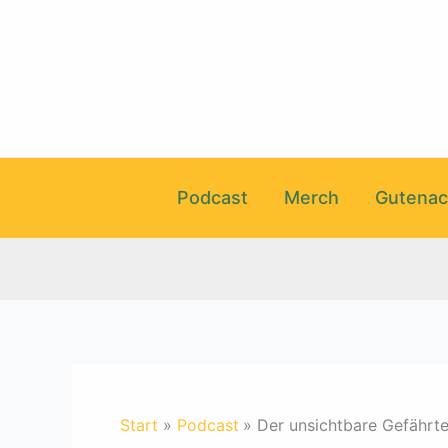
Zum
Inhalt
springen
Podcast
Merch
Gutenac
Start
Podcast
Der unsichtbare Gefährt