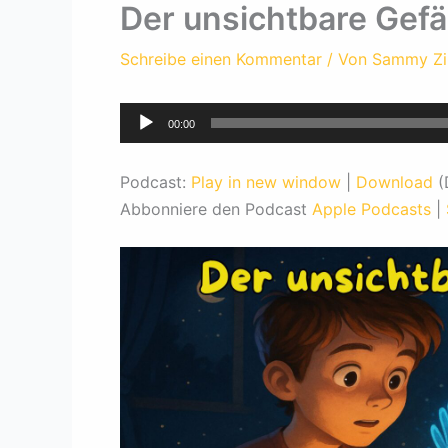
Der unsichtbare Gefä
Schreibe einen Kommentar
/ Von
Sammy Z
Audio-
00:00
Player
Podcast:
Play in new window
|
Download
(
Abbonniere den Podcast
Apple Podcasts
|