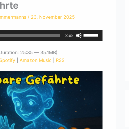
hrte
immermanns
/
23. November 2025
Pfeiltasten
00:00
Hoch/Runter
benutzen,
Duration: 25:35 — 35.1MB)
um
Spotify
|
Amazon Music
|
RSS
die
Lautstärke
zu
regeln.