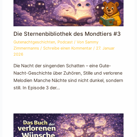
Die Sternenbibliothek des Mondtiers #3
Gutenachtgeschichten
,
Podcast
/ Von
Sammy
Zimmermanns
/
Schreibe einen Kommentar
/
27. Januar
2026
Die Nacht der singenden Schatten – eine Gute-
Nacht-Geschichte über Zuhören, Stille und verlorene
Melodien Manche Nächte sind nicht dunkel, sondern
still. In Episode 3 der…