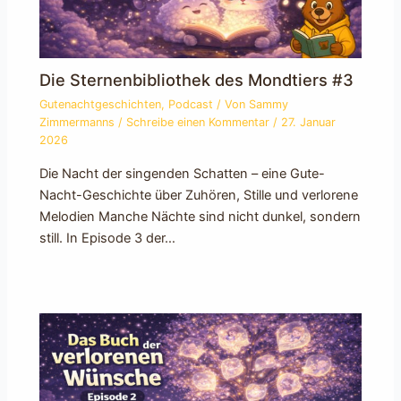
Die Sternenbibliothek des Mondtiers #3
Gutenachtgeschichten
,
Podcast
/ Von
Sammy
Zimmermanns
/
Schreibe einen Kommentar
/
27. Januar
2026
Die Nacht der singenden Schatten – eine Gute-
Nacht-Geschichte über Zuhören, Stille und verlorene
Melodien Manche Nächte sind nicht dunkel, sondern
still. In Episode 3 der…