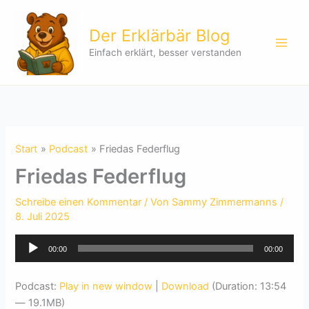
Zum
Inhalt
Der Erklärbär Blog
springen
Einfach erklärt, besser verstanden
Start
Podcast
Friedas Federflug
Friedas Federflug
Schreibe einen Kommentar
/ Von
Sammy Zimmermanns
/
8. Juli 2025
Audio-
00:00
00:00
Player
Podcast:
Play in new window
|
Download
(Duration: 13:54
— 19.1MB)