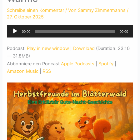
Schreibe einen Kommentar
/ Von
Sammy Zimmermanns
/
27. Oktober 2025
Audio-
00:00
00:00
Player
Podcast:
Play in new window
|
Download
(Duration: 23:10
— 31.8MB)
Abbonniere den Podcast
Apple Podcasts
|
Spotify
|
Amazon Music
|
RSS