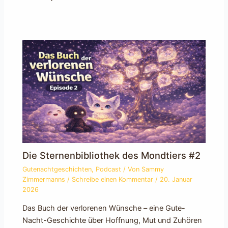
Die Sternenbibliothek des Mondtiers #2
Gutenachtgeschichten
,
Podcast
/ Von
Sammy
Zimmermanns
/
Schreibe einen Kommentar
/
20. Januar
2026
Das Buch der verlorenen Wünsche – eine Gute-
Nacht-Geschichte über Hoffnung, Mut und Zuhören