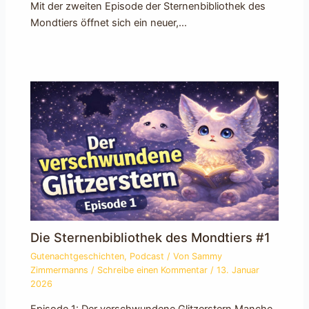
Mit der zweiten Episode der Sternenbibliothek des
Mondtiers öffnet sich ein neuer,…
Die Sternenbibliothek des Mondtiers #1
Gutenachtgeschichten
,
Podcast
/ Von
Sammy
Zimmermanns
/
Schreibe einen Kommentar
/
13. Januar
2026