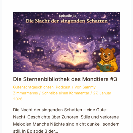
Die Sternenbibliothek des Mondtiers #3
Gutenachtgeschichten
,
Podcast
/ Von
Sammy
Zimmermanns
/
Schreibe einen Kommentar
/
27. Januar
2026
Die Nacht der singenden Schatten – eine Gute-
Nacht-Geschichte über Zuhören, Stille und verlorene
Melodien Manche Nächte sind nicht dunkel, sondern
still. In Episode 3 der…