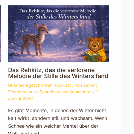
Das Rehkitz, das die verlorene
Melodie der Stille des Winters fand
Gutenachtgeschichten
,
Podcast
/ Von
Sammy
Zimmermanns
/
Schreibe einen Kommentar
/
11.
Januar 2026
Es gibt Momente, in denen der Winter nicht
kalt wirkt, sondern still und wachsam. Wenn
Schnee wie ein weicher Mantel über der
Welt liegt und…