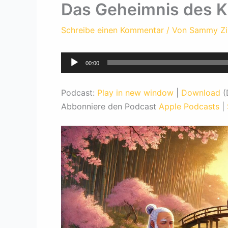
Das Geheimnis des K
Schreibe einen Kommentar
/ Von
Sammy Z
Audio-
00:00
Player
Podcast:
Play in new window
|
Download
(
Abbonniere den Podcast
Apple Podcasts
|