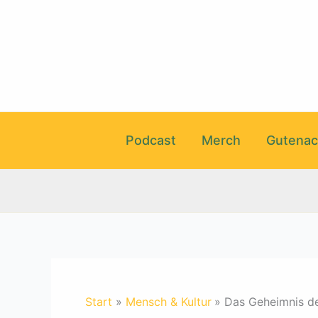
Zum
Inhalt
springen
Podcast
Merch
Gutenac
Start
Mensch & Kultur
Das Geheimnis de