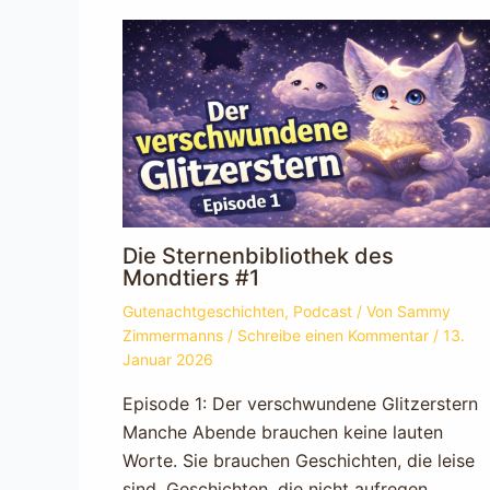
Die Sternenbibliothek des
Mondtiers #1
Gutenachtgeschichten
,
Podcast
/ Von
Sammy
Zimmermanns
/
Schreibe einen Kommentar
/
13.
Januar 2026
Episode 1: Der verschwundene Glitzerstern
Manche Abende brauchen keine lauten
Worte. Sie brauchen Geschichten, die leise
sind. Geschichten, die nicht aufregen,