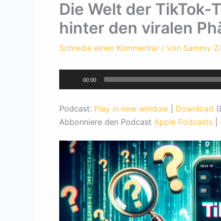
Die Welt der TikTok-
hinter den viralen 
Schreibe einen Kommentar
/ Von
Sammy Z
Audio-
00:00
Player
Podcast:
Play in new window
|
Download
(
Abbonniere den Podcast
Apple Podcasts
|