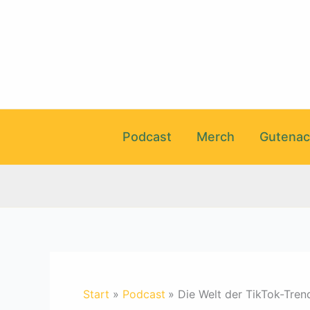
Zum
Inhalt
springen
Podcast
Merch
Gutenac
Start
Podcast
Die Welt der TikTok-Tren