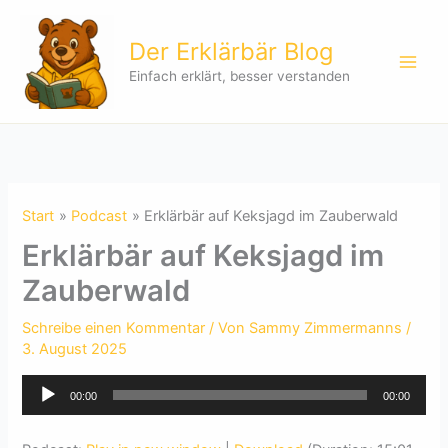
Zum
Inhalt
Der Erklärbär Blog
springen
Einfach erklärt, besser verstanden
Start
Podcast
Erklärbär auf Keksjagd im Zauberwald
Erklärbär auf Keksjagd im
Zauberwald
Schreibe einen Kommentar
/ Von
Sammy Zimmermanns
/
3. August 2025
Audio-
00:00
00:00
Player