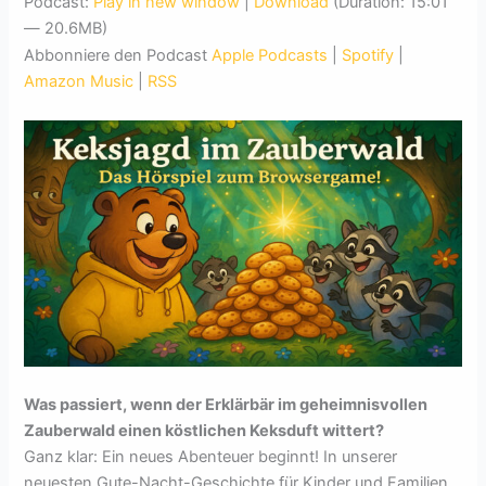
Podcast:
Play in new window
|
Download
(Duration: 15:01
— 20.6MB)
Abbonniere den Podcast
Apple Podcasts
|
Spotify
|
Amazon Music
|
RSS
Was passiert, wenn der Erklärbär im geheimnisvollen
Zauberwald einen köstlichen Keksduft wittert?
Ganz klar: Ein neues Abenteuer beginnt! In unserer
neuesten Gute-Nacht-Geschichte für Kinder und Familien