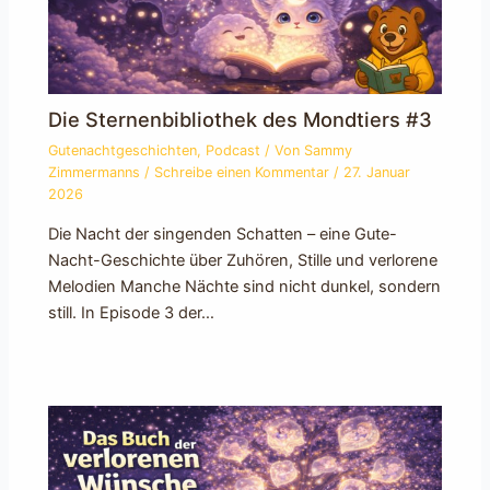
Die Sternenbibliothek des Mondtiers #3
Gutenachtgeschichten
,
Podcast
/ Von
Sammy
Zimmermanns
/
Schreibe einen Kommentar
/
27. Januar
2026
Die Nacht der singenden Schatten – eine Gute-
Nacht-Geschichte über Zuhören, Stille und verlorene
Melodien Manche Nächte sind nicht dunkel, sondern
still. In Episode 3 der…