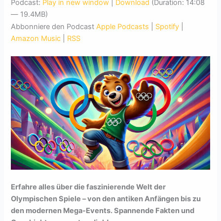
Podcast:
Play in new window
|
Download
(Duration: 14:08
— 19.4MB)
Abbonniere den Podcast
Apple Podcasts
|
Spotify
|
Amazon Music
|
RSS
Erfahre alles über die faszinierende Welt der
Olympischen Spiele – von den antiken Anfängen bis zu
den modernen Mega-Events. Spannende Fakten und