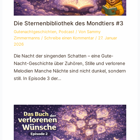
Die Sternenbibliothek des Mondtiers #3
Gutenachtgeschichten
,
Podcast
/ Von
Sammy
Zimmermanns
/
Schreibe einen Kommentar
/
27. Januar
2026
Die Nacht der singenden Schatten – eine Gute-
Nacht-Geschichte über Zuhören, Stille und verlorene
Melodien Manche Nächte sind nicht dunkel, sondern
still. In Episode 3 der…