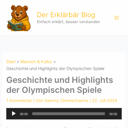
Zum
Inhalt
Der Erklärbär Blog
springen
Einfach erklärt, besser verstanden
Start
Mensch & Kultur
Geschichte und Highlights der Olympischen Spiele
Geschichte und Highlights
der Olympischen Spiele
1 Kommentar
/ Von
Sammy Zimmermanns
/
22. Juli 2024
Audio-
00:00
00:00
Player