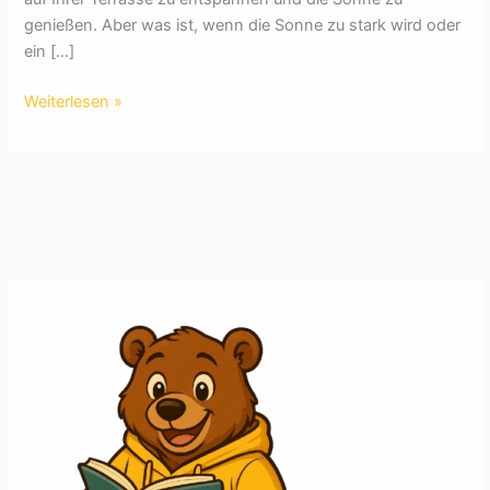
genießen. Aber was ist, wenn die Sonne zu stark wird oder
ein […]
Warum
Weiterlesen »
eine
Markise
für
die
Terrasse?