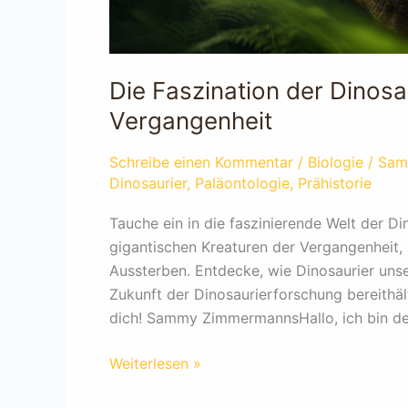
Die Faszination der Dinosa
Vergangenheit
Schreibe einen Kommentar
/
Biologie
/
Sam
Dinosaurier
,
Paläontologie
,
Prähistorie
Tauche ein in die faszinierende Welt der Di
gigantischen Kreaturen der Vergangenheit, 
Aussterben. Entdecke, wie Dinosaurier uns
Zukunft der Dinosaurierforschung bereithäl
dich! Sammy ZimmermannsHallo, ich bin der
Die
Weiterlesen »
Faszination