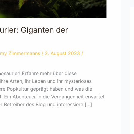
urier: Giganten der
my Zimmermanns
/
2. August 2023
/
nosaurier! Erfahre mehr über diese
ihre Arten, ihr Leben und ihr mysteriöses
ere Popkultur geprägt haben und was die
t. Ein Abenteuer in die Vergangenheit erwartet
 Betreiber des Blog und interessiere […]