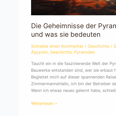
Die Geheimnisse der Pyra
und was sie bedeuten
Schreibe einen Kommentar
/
Geschichte
/
Ägypten
,
Geschichte
,
Pyramiden
Taucht ein in die faszinierende Welt der P
Bauwerke entstanden sind, wer sie erbaut 
Begleitet mich auf dieser spannenden Reis
ZimmermannsHallo, ich bin der Betreiber des
Wenn ich etwas neues gelernt habe, schreib
Die
Weiterlesen »
Geheimnisse