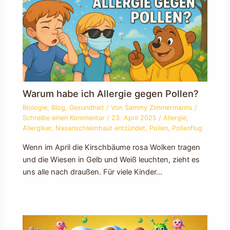
Warum habe ich Allergie gegen Pollen?
Biologie
,
Blog
,
Gesundheit
/ Von
Sammy Zimmermanns
/
Schreibe einen Kommentar
/
23. April 2025
/
Allergie
,
Allergiker
,
Nasenschleimhaut entzündet
,
Pollen
,
Pollenflug
Wenn im April die Kirschbäume rosa Wolken tragen
und die Wiesen in Gelb und Weiß leuchten, zieht es
uns alle nach draußen. Für viele Kinder…