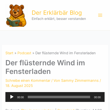
Zum
Inhalt
Der Erklärbär Blog
springen
Einfach erklärt, besser verstanden
Start
Podcast
Der flüsternde Wind im Fensterladen
Der flüsternde Wind im
Fensterladen
Schreibe einen Kommentar
/ Von
Sammy Zimmermanns
/
18. August 2025
Audio-
00:00
00:00
Player