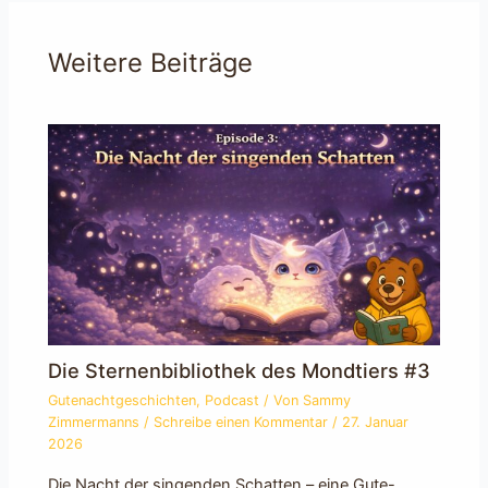
Weitere Beiträge
Die Sternenbibliothek des Mondtiers #3
Gutenachtgeschichten
,
Podcast
/ Von
Sammy
Zimmermanns
/
Schreibe einen Kommentar
/
27. Januar
2026
Die Nacht der singenden Schatten – eine Gute-