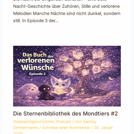
Nacht-Geschichte über Zuhören, Stille und verlorene
Melodien Manche Nächte sind nicht dunkel, sondern
still. In Episode 3 der…
Die Sternenbibliothek des Mondtiers #2
Gutenachtgeschichten
,
Podcast
/ Von
Sammy
Zimmermanns
/
Schreibe einen Kommentar
/
20. Januar
2026