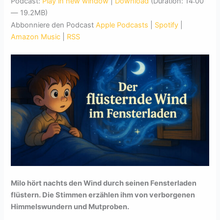
Podcast:
Play in new window
|
Download
(Duration: 14:00
— 19.2MB)
Abbonniere den Podcast
Apple Podcasts
|
Spotify
|
Amazon Music
|
RSS
Milo hört nachts den Wind durch seinen Fensterladen
flüstern. Die Stimmen erzählen ihm von verborgenen
Himmelswundern und Mutproben.