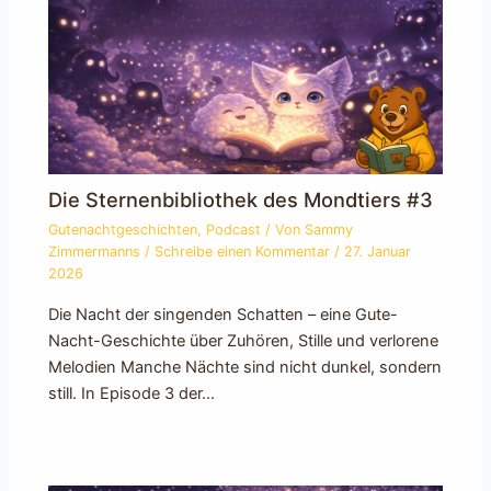
Die Sternenbibliothek des Mondtiers #3
Gutenachtgeschichten
,
Podcast
/ Von
Sammy
Zimmermanns
/
Schreibe einen Kommentar
/
27. Januar
2026
Die Nacht der singenden Schatten – eine Gute-
Nacht-Geschichte über Zuhören, Stille und verlorene
Melodien Manche Nächte sind nicht dunkel, sondern
still. In Episode 3 der…