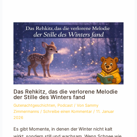
Das Rehkitz, das die verlorene Melodie
der Stille des Winters fand
Gutenachtgeschichten
,
Podcast
/ Von
Sammy
Zimmermanns
/
Schreibe einen Kommentar
/
11. Januar
2026
Es gibt Momente, in denen der Winter nicht kalt
wirkt, sondern still und wachsam. Wenn Schnee wie