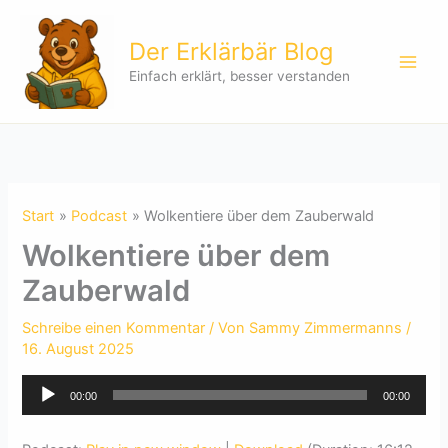
Zum
Inhalt
Der Erklärbär Blog
springen
Einfach erklärt, besser verstanden
Start
Podcast
Wolkentiere über dem Zauberwald
Wolkentiere über dem
Zauberwald
Schreibe einen Kommentar
/ Von
Sammy Zimmermanns
/
16. August 2025
Audio-
00:00
00:00
Player