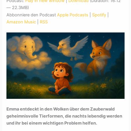
Podcast:
Play in new window
|
Download
(Duration: 16:12
— 22.3MB)
Abbonniere den Podcast
Apple Podcasts
|
Spotify
|
Amazon Music
|
RSS
Emma entdeckt in den Wolken über dem Zauberwald
geheimnisvolle Tierformen, die nachts lebendig werden
und ihr bei einem wichtigen Problem helfen.