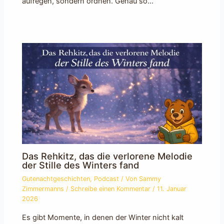
aufregen, sondern ordnen. Genau so…
Das Rehkitz, das die verlorene Melodie
der Stille des Winters fand
Gutenachtgeschichten
,
Podcast
/ Von
Sammy
Zimmermanns
/
Schreibe einen Kommentar
/
11. Januar
2026
Es gibt Momente, in denen der Winter nicht kalt