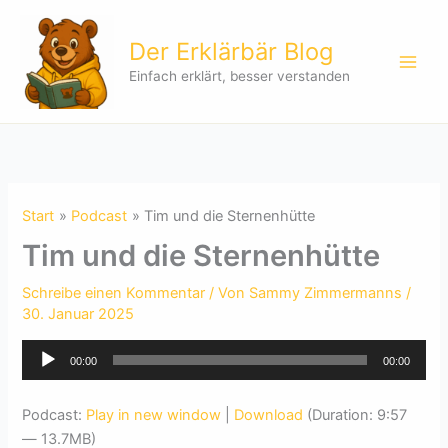
Zum
Inhalt
Der Erklärbär Blog
springen
Einfach erklärt, besser verstanden
Start
Podcast
Tim und die Sternenhütte
Tim und die Sternenhütte
Schreibe einen Kommentar
/ Von
Sammy Zimmermanns
/
30. Januar 2025
Audio-
00:00
00:00
Player
Podcast:
Play in new window
|
Download
(Duration: 9:57
— 13.7MB)