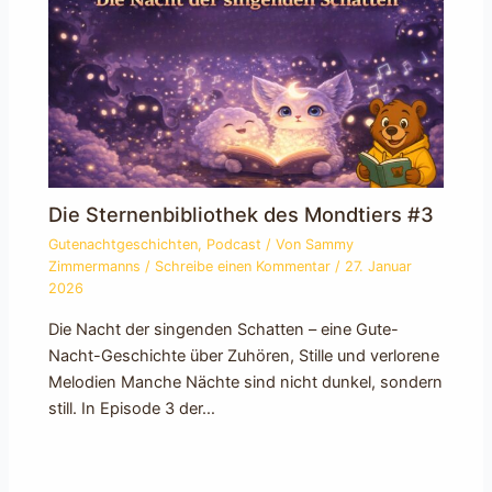
Die Sternenbibliothek des Mondtiers #3
Gutenachtgeschichten
,
Podcast
/ Von
Sammy
Zimmermanns
/
Schreibe einen Kommentar
/
27. Januar
2026
Die Nacht der singenden Schatten – eine Gute-
Nacht-Geschichte über Zuhören, Stille und verlorene
Melodien Manche Nächte sind nicht dunkel, sondern
still. In Episode 3 der…