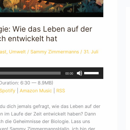
gie: Wie das Leben auf der
ch entwickelt hat
ast
,
Umwelt
/
Sammy Zimmermanns
/
31. Juli
Pfeiltasten
00:00
Hoch/Runter
Duration: 6:30 — 8.9MB)
benutzen,
Spotify
|
Amazon Music
|
RSS
um
die
t du dich jemals gefragt, wie das Leben auf der
Lautstärke
en im Laufe der Zeit entwickelt haben? Dann
zu
h die Geheimnisse der Biologie. Lass uns
regeln.
en! Sammy ZimmermannsHallo, ich bin der