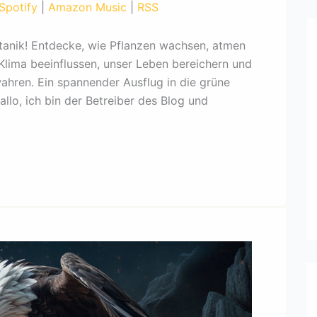
Spotify
|
Amazon Music
|
RSS
um
die
otanik! Entdecke, wie Pflanzen wachsen, atmen
Lautstärke
 Klima beeinflussen, unser Leben bereichern und
zu
wahren. Ein spannender Ausflug in die grüne
regeln.
o, ich bin der Betreiber des Blog und