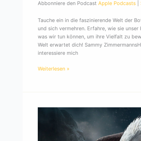
Abbonniere den Podcast
Apple Podcasts
|
Tauche ein in die faszinierende Welt der B
und sich vermehren. Erfahre, wie sie unser
was wir tun können, um ihre Vielfalt zu be
Welt erwartet dich! Sammy ZimmermannsHall
interessiere mich
Die
Weiterlesen »
Wunder
der
Botanik:
Wie
Pflanzen
unser
Leben
bereichern