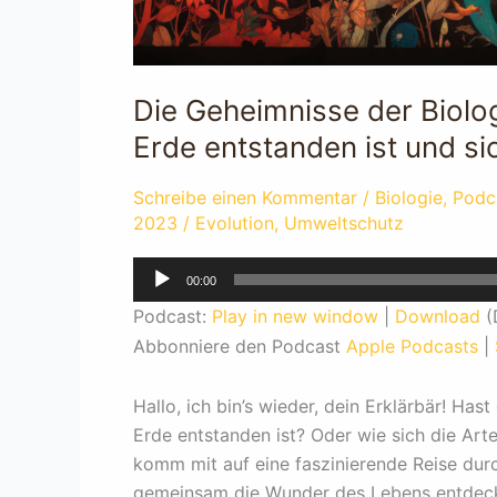
Die Geheimnisse der Biolo
Erde entstanden ist und si
Schreibe einen Kommentar
/
Biologie
,
Podc
2023
/
Evolution
,
Umweltschutz
Audio-
00:00
Player
Podcast:
Play in new window
|
Download
(
Abbonniere den Podcast
Apple Podcasts
|
Hallo, ich bin’s wieder, dein Erklärbär! Has
Erde entstanden ist? Oder wie sich die Art
komm mit auf eine faszinierende Reise durc
gemeinsam die Wunder des Lebens entdeck