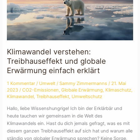
Klimawandel verstehen:
Treibhauseffekt und globale
Erwärmung einfach erklärt
1 Kommentar
/
Umwelt
/
Sammy Zimmermanns
/
21. Mai
2023
/
CO2-Emissionen
,
Globale Erwärmung
,
Klimaschutz
,
Klimawandel
,
Treibhauseffekt
,
Umweltschutz
Hallo, liebe Wissenshungrige! Ich bin der Erklärbär und
heute tauchen wir gemeinsam in die Welt des
Klimawandels ein. Hast du dich jemals gefragt, was es mit
diesem ganzen Treibhauseffekt auf sich hat und warum alle
ständig von globaler Erwärmung sprechen? Keine Sorge,