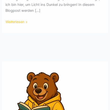
ich bin hier, um Licht ins Dunkel zu bringen! In diesem
Blogpost werden […]
Klimawandel
Weiterlesen »
verstehen:
Treibhauseffekt
und
globale
Erwärmung
einfach
erklärt