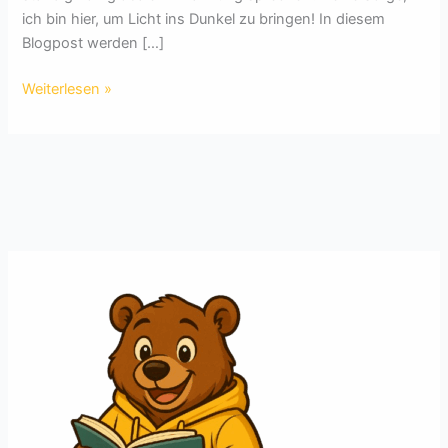
ich bin hier, um Licht ins Dunkel zu bringen! In diesem
Blogpost werden […]
Klimawandel
Weiterlesen »
verstehen:
Treibhauseffekt
und
globale
Erwärmung
einfach
erklärt