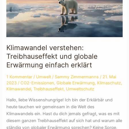
Klimawandel verstehen:
Treibhauseffekt und globale
Erwärmung einfach erklärt
1 Kommentar
/
Umwelt
/
Sammy Zimmermanns
/
21. Mai
2023
/
CO2-Emissionen
,
Globale Erwärmung
,
Klimaschutz
,
Klimawandel
,
Treibhauseffekt
,
Umweltschutz
Hallo, liebe Wissenshungrige! Ich bin der Erklärbär und
heute tauchen wir gemeinsam in die Welt des
Klimawandels ein. Hast du dich jemals gefragt, was es mit
diesem ganzen Treibhauseffekt auf sich hat und warum alle
ständig von globaler Erwärmung sprechen? Keine Sorge,