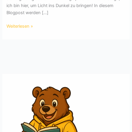
ich bin hier, um Licht ins Dunkel zu bringen! In diesem
Blogpost werden […]
Klimawandel
Weiterlesen »
verstehen:
Treibhauseffekt
und
globale
Erwärmung
einfach
erklärt