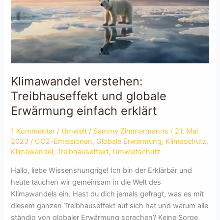
Klimawandel verstehen:
Treibhauseffekt und globale
Erwärmung einfach erklärt
1 Kommentar
/
Umwelt
/
Sammy Zimmermanns
/
21. Mai
2023
/
CO2-Emissionen
,
Globale Erwärmung
,
Klimaschutz
,
Klimawandel
,
Treibhauseffekt
,
Umweltschutz
Hallo, liebe Wissenshungrige! Ich bin der Erklärbär und
heute tauchen wir gemeinsam in die Welt des
Klimawandels ein. Hast du dich jemals gefragt, was es mit
diesem ganzen Treibhauseffekt auf sich hat und warum alle
ständig von globaler Erwärmung sprechen? Keine Sorge,