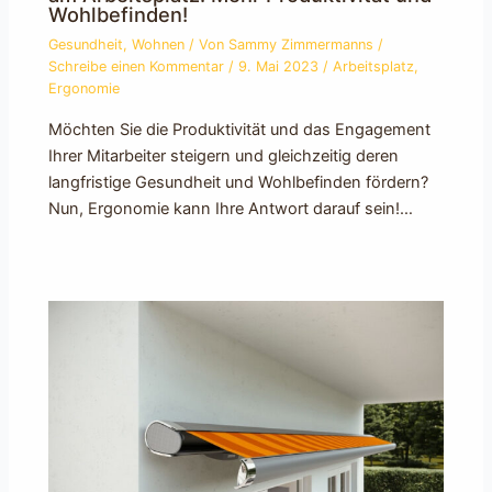
Wohlbefinden!
Gesundheit
,
Wohnen
/ Von
Sammy Zimmermanns
/
Schreibe einen Kommentar
/
9. Mai 2023
/
Arbeitsplatz
,
Ergonomie
Möchten Sie die Produktivität und das Engagement
Ihrer Mitarbeiter steigern und gleichzeitig deren
langfristige Gesundheit und Wohlbefinden fördern?
Nun, Ergonomie kann Ihre Antwort darauf sein!…